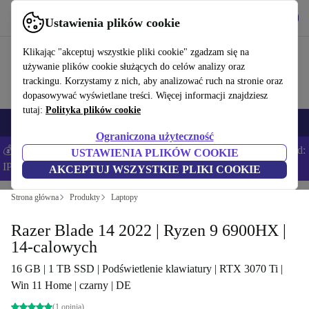
Pobierz aplikację
Pobierz
Ustawienia plików cookie
Korzystaj z refurbed szybko i łatwo
Klikając "akceptuj wszystkie pliki cookie" zgadzam się na
używanie plików cookie służących do celów analizy oraz
trackingu. Korzystamy z nich, aby analizować ruch na stronie oraz
dopasowywać wyświetlane treści. Więcej informacji znajdziesz
tutaj:
Polityka plików cookie
Smartfony
Laptopy
Tablety
Smartwatche
Akcesoria
Słuchawki
Ograniczona użyteczność
💰Zaoszczędź DODATKOWE 5% na wszystkich iPhone’ach – Kod:
USTAWIENIA PLIKÓW COOKIE
IPHONEDEAL –
Regulamin
AKCEPTUJ WSZYSTKIE PLIKI COOKIE
Strona główna
Produkty
Laptopy
Razer Blade 14 2022 | Ryzen 9 6900HX |
14-calowych
16 GB | 1 TB SSD | Podświetlenie klawiatury | RTX 3070 Ti |
Win 11 Home | czarny | DE
(1 opinia)