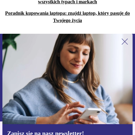
wszystkich typach i markach
Poradnik kupowania laptopa: znajdź laptop, który pasuje do
Twojego życia
Zapisz się na nasz newsletter!
Nie przegap żadnej oferty.
Zarejestruj się
Informacje na temat używania danych osobowych znajdują się w
naszej
Polityce prywatności
Zapisz się na nasz newsletter!
Pobierz aplikację refurbed