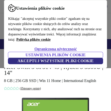
Pobierz aplikację
Pobierz
Ustawienia plików cookie
Korzystaj z refurbed szybko i łatwo
Klikając "akceptuj wszystkie pliki cookie" zgadzam się na
używanie plików cookie służących do celów analizy oraz
trackingu. Korzystamy z nich, aby analizować ruch na stronie oraz
dopasowywać wyświetlane treści. Więcej informacji znajdziesz
tutaj:
Polityka plików cookie
Smartfony
Laptopy
Tablety
Smartwatche
Akcesoria
Słuchawki
Ograniczona użyteczność
USTAWIENIA PLIKÓW COOKIE
Strona główna
Produkty
Laptopy
Laptopy Acer
AKCEPTUJ WSZYSTKIE PLIKI COOKIE
Acer Swift 3 SF314-43 | Ryzen 3 5300U |
14"
8 GB | 256 GB SSD | Win 11 Home | International English
(Zbieramy opinie)