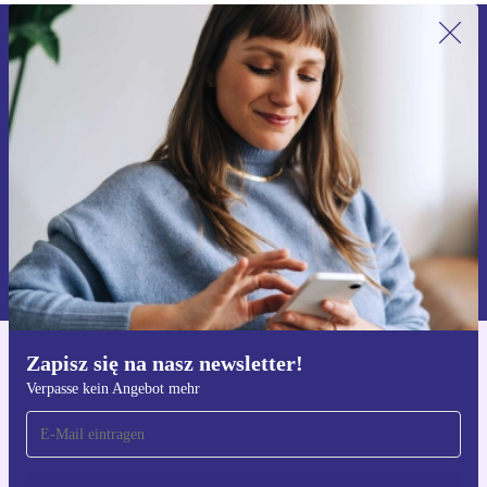
Zapisz się na nasz newsletter!
Nie przegap żadnej oferty.
Zarejestruj się
Informacje na temat używania danych osobowych znajdują się w
naszej
Polityce prywatności
Zapisz się na nasz newsletter!
Pobierz aplikację refurbed
Verpasse kein Angebot mehr
Dla iOS i Android