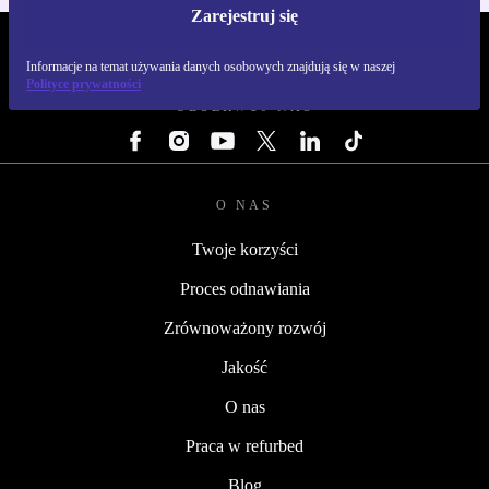
Zarejestruj się
REFURBED POLSKA - RETHINK NEW.
Informacje na temat używania danych osobowych znajdują się w naszej
Polityce prywatności
OBSERWUJ NAS
O NAS
Twoje korzyści
Proces odnawiania
Zrównoważony rozwój
Jakość
O nas
Praca w refurbed
Blog