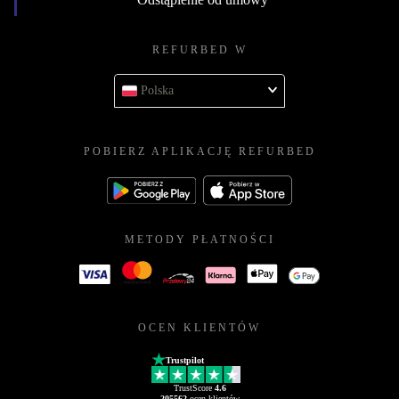
REFURBED W
Polska
POBIERZ APLIKACJĘ REFURBED
METODY PŁATNOŚCI
OCEN KLIENTÓW
Trustpilot
TrustScore
4.6
205562
ocen klientów