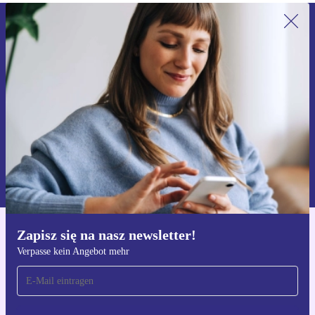
Zapisz się na nasz newsletter!
Nie przegap żadnej oferty.
Zarejestruj się
Informacje na temat używania danych osobowych znajdują się w
naszej
Polityce prywatności
Zapisz się na nasz newsletter!
Pobierz aplikację refurbed
Verpasse kein Angebot mehr
Dla iOS i Android