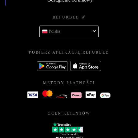
REFURBED W
Polska
POBIERZ APLIKACJĘ REFURBED
METODY PŁATNOŚCI
OCEN KLIENTÓW
Trustpilot
TrustScore
4.6
205847
ocen klientów