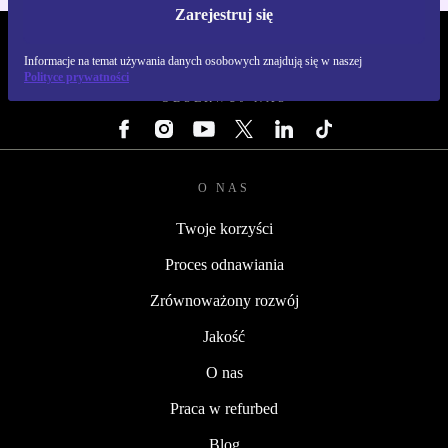
Zarejestruj się
REFURBED POLSKA - RETHINK NEW.
Informacje na temat używania danych osobowych znajdują się w naszej
Polityce prywatności
OBSERWUJ NAS
O NAS
Twoje korzyści
Proces odnawiania
Zrównoważony rozwój
Jakość
O nas
Praca w refurbed
Blog