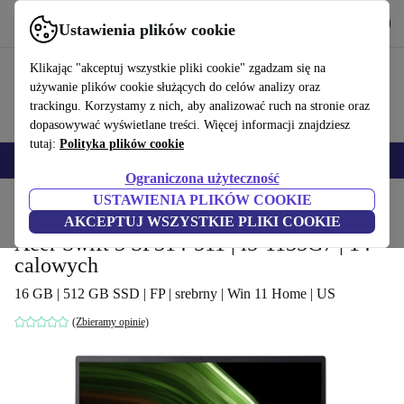
Pobierz aplikację
Pobierz
Ustawienia plików cookie
Korzystaj z refurbed szybko i łatwo
Klikając "akceptuj wszystkie pliki cookie" zgadzam się na
używanie plików cookie służących do celów analizy oraz
trackingu. Korzystamy z nich, aby analizować ruch na stronie oraz
dopasowywać wyświetlane treści. Więcej informacji znajdziesz
tutaj:
Polityka plików cookie
Smartfony
Laptopy
Tablety
Smartwatche
Akcesoria
Słuchawki
Ograniczona użyteczność
USTAWIENIA PLIKÓW COOKIE
Strona główna
Produkty
Laptopy
Laptopy Acer
AKCEPTUJ WSZYSTKIE PLIKI COOKIE
Acer Swift 3 SF314-511 | i5-1135G7 | 14-
calowych
16 GB | 512 GB SSD | FP | srebrny | Win 11 Home | US
(Zbieramy opinie)