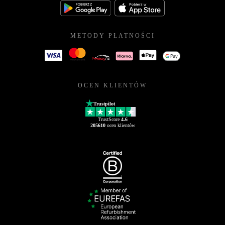
METODY PŁATNOŚCI
OCEN KLIENTÓW
Trustpilot
TrustScore
4.6
205610
ocen klientów