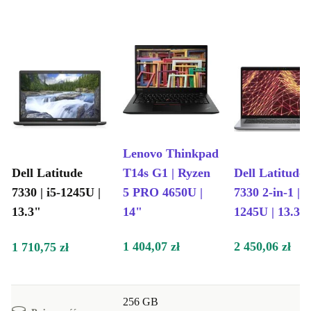
Lenovo Thinkpad
Dell Latitude
T14s G1 | Ryzen
Dell Latitude
7330 | i5-1245U |
5 PRO 4650U |
7330 2-in-1 | i
13.3"
14"
1245U | 13.3"
1 404,07 zł
2 450,06 zł
1 710,75 zł
256 GB