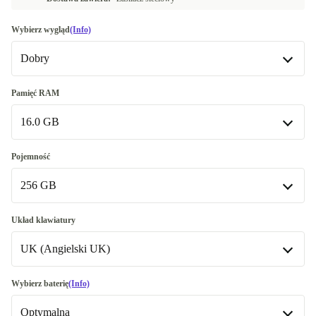
Wybierz wygląd
(Info)
Dobry
Dobry
Pamięć RAM
16.0 GB
Bardzo dobry
+98,86 zł
16.0 GB
Pojemność
Dostępne w innych wariantach
256 GB
32.0 GB
+1 241,79 zł
256 GB
Układ klawiatury
UK (Angielski UK)
512 GB
+171,93 zł
1000 GB
UK (Angielski UK)
+502,90 zł
Wybierz baterię
(Info)
Dostępne w innych wariantach
Optymalna