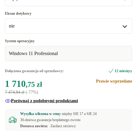
DE (Niemiecki)
+276,81 zł
Optymalna
Ekran dotykowy
ES (Hiszpański)
+276,81 zł
Dostępne w innych wariantach
nie
FR (Francuski)
Nowa
+276,81 zł
+349,84 zł
nie
System operacyjny
IT (Włoski)
+276,81 zł
Windows 11 Professional
tak
Dołączona gwarancja od sprzedawcy:
12 miesięcy
1 710
Prawie wyprzedane
,75 zł
7 474,84 zł
(-77%)
Porównaj z podobnymi produktami
Wysyłka wliczona w cenę:
między
SIE 17 a
SIE 24
30-dniowa gwarancja bezpłatnego zwrotu
Dostawa zawiera:
Zasilacz sieciowy