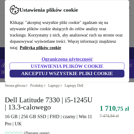
Pobierz aplikację
Pobierz
Ustawienia plików cookie
Korzystaj z refurbed szybko i łatwo
Klikając "akceptuj wszystkie pliki cookie" zgadzam się na
używanie plików cookie służących do celów analizy oraz
trackingu. Korzystamy z nich, aby analizować ruch na stronie oraz
dopasowywać wyświetlane treści. Więcej informacji znajdziesz
tutaj:
Polityka plików cookie
Smartfony
Laptopy
Tablety
Smartwatche
Akcesoria
Słuchawki
Ograniczona użyteczność
💰Zaoszczędź DODATKOWE 5% na wszystkich iPhone’ach – Kod:
USTAWIENIA PLIKÓW COOKIE
IPHONEDEAL –
Regulamin
AKCEPTUJ WSZYSTKIE PLIKI COOKIE
Strona główna
Produkty
Laptopy
Laptopy Dell
Dell Latitude 7330 | i5-1245U
| 13.3-calowego
1 710
,75 zł
7 474,84 zł
16 GB | 256 GB SSD | FHD | czarny | Win 11
Pro | UK
(Zbieramy opinie)