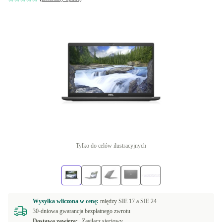
Tylko do celów ilustracyjnych
Wysyłka wliczona w cenę:
między
SIE 17 a
SIE 24
30-dniowa gwarancja bezpłatnego zwrotu
Dostawa zawiera:
Zasilacz sieciowy