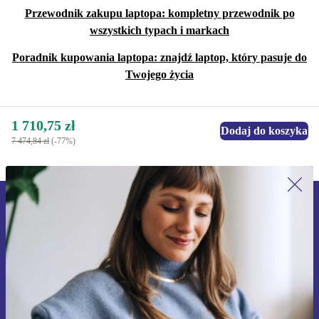
Przewodnik zakupu laptopa: kompletny przewodnik po
wszystkich typach i markach
Poradnik kupowania laptopa: znajdź laptop, który pasuje do
Twojego życia
1 710,75 zł
Dodaj do koszyka
7 474,84 zł
(-77%)
Zapisz się na nasz newsletter!
Nie przegap żadnej oferty.