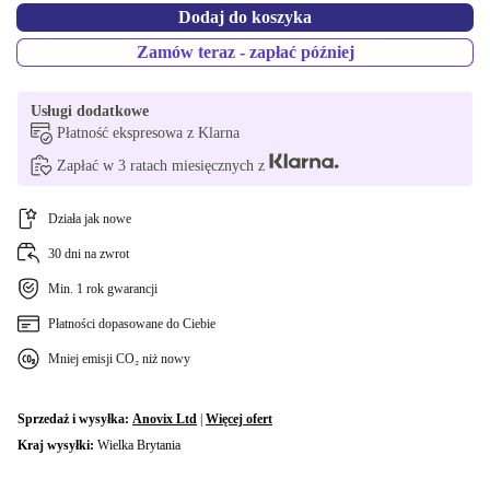
Dodaj do koszyka
Zamów teraz - zapłać później
Usługi dodatkowe
Płatność ekspresowa z Klarna
Zapłać w 3 ratach miesięcznych z
Działa jak nowe
30 dni na zwrot
Min. 1 rok gwarancji
Płatności dopasowane do Ciebie
Mniej emisji CO₂ niż nowy
Sprzedaż i wysyłka:
Anovix Ltd
|
Więcej ofert
Kraj wysyłki:
Wielka Brytania