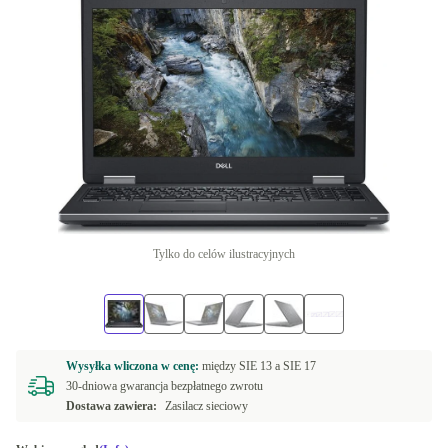
Tylko do celów ilustracyjnych
Wysyłka wliczona w cenę:
między
SIE 13 a
SIE 17
30-dniowa gwarancja bezpłatnego zwrotu
Dostawa zawiera:
Zasilacz sieciowy