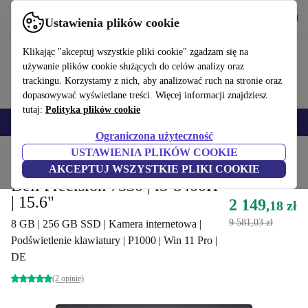
Pobierz aplikację
Pobierz
Ustawienia plików cookie
Korzystaj z refurbed szybko i łatwo
Klikając "akceptuj wszystkie pliki cookie" zgadzam się na
używanie plików cookie służących do celów analizy oraz
trackingu. Korzystamy z nich, aby analizować ruch na stronie oraz
dopasowywać wyświetlane treści. Więcej informacji znajdziesz
tutaj:
Polityka plików cookie
Smartfony
Laptopy
Tablety
Smartwatche
Akcesoria
Słuchawki
Ograniczona użyteczność
USTAWIENIA PLIKÓW COOKIE
Strona główna
Produkty
Laptopy
Laptopy Dell
AKCEPTUJ WSZYSTKIE PLIKI COOKIE
Dell Precision 7530 | i5-8400H
| 15.6"
2 149
,18 zł
9 581,03 zł
8 GB | 256 GB SSD | Kamera internetowa |
Podświetlenie klawiatury | P1000 | Win 11 Pro |
DE
(2 opinie)