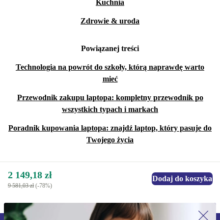
Kuchnia
Zdrowie & uroda
Powiązanej treści
Technologia na powrót do szkoły, którą naprawdę warto
mieć
Przewodnik zakupu laptopa: kompletny przewodnik po
wszystkich typach i markach
Poradnik kupowania laptopa: znajdź laptop, który pasuje do
Twojego życia
2 149,18 zł
Dodaj do koszyka
9 581,03 zł
(-78%)