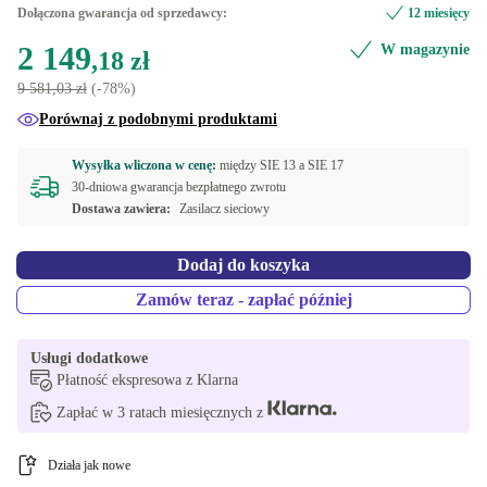
Windows 11 Home
Dołączona gwarancja od sprzedawcy:
12 miesięcy
FR (AZERTY)
+1 435,60 zł
2 149
W magazynie
Windows 11 Professional
,18 zł
9 581,03 zł
(-78%)
Porównaj z podobnymi produktami
Wysyłka wliczona w cenę:
między
SIE 13 a
SIE 17
30-dniowa gwarancja bezpłatnego zwrotu
Dostawa zawiera:
Zasilacz sieciowy
Dodaj do koszyka
Zamów teraz - zapłać później
Usługi dodatkowe
Płatność ekspresowa z Klarna
Zapłać w 3 ratach miesięcznych z
Działa jak nowe