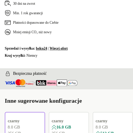
30 dni na zwrot
Min. 1 rok gwarancji
Płatności dopasowane do Ciebie
Mniej emisji CO₂ niż nowy
Sprzedaż i wysyłka:
belco24
|
Więcej ofert
Kraj wysyłki:
Niemcy
Bezpieczna płatność
Inne sugerowane konfiguracje
czarny
czarny
czarny
8.0 GB
16.0 GB
8.0 GB