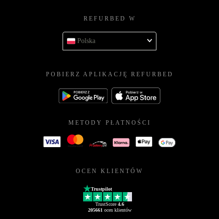
REFURBED W
Polska
POBIERZ APLIKACJĘ REFURBED
METODY PŁATNOŚCI
OCEN KLIENTÓW
Trustpilot
TrustScore
4.6
205661
ocen klientów