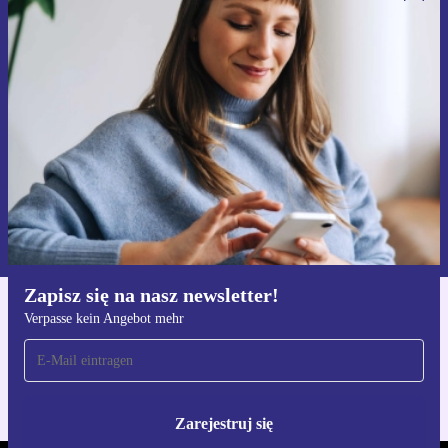
Zapisz się na nasz newsletter!
Nie przegap żadnej oferty.
Zarejestruj się
Informacje na temat używania danych osobowych znajdują się w
naszej
Polityce prywatności
Zapisz się na nasz newsletter!
Verpasse kein Angebot mehr
Pobierz aplikację refurbed
Dla iOS i Android
Zarejestruj się