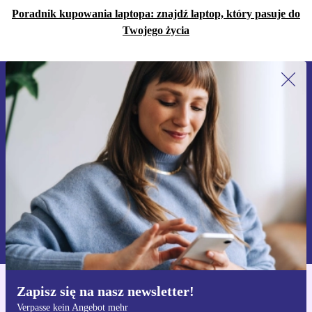
Poradnik kupowania laptopa: znajdź laptop, który pasuje do
Twojego życia
Zapisz się na nasz newsletter!
Nie przegap żadnej oferty.
Zarejestruj się
Informacje na temat używania danych osobowych znajdują się w
naszej
Polityce prywatności
Zapisz się na nasz newsletter!
Pobierz aplikację refurbed
Verpasse kein Angebot mehr
Dla iOS i Android