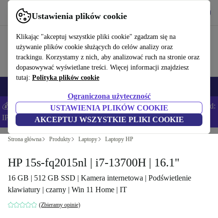
Pobierz aplikację
Pobierz
Ustawienia plików cookie
Korzystaj z refurbed szybko i łatwo
Klikając "akceptuj wszystkie pliki cookie" zgadzam się na
używanie plików cookie służących do celów analizy oraz
trackingu. Korzystamy z nich, aby analizować ruch na stronie oraz
dopasowywać wyświetlane treści. Więcej informacji znajdziesz
tutaj:
Polityka plików cookie
Smartfony
Laptopy
Tablety
Smartwatche
Akcesoria
Słuchawki
Ograniczona użyteczność
💰Zaoszczędź DODATKOWE 5% na wszystkich iPhone’ach – Kod:
USTAWIENIA PLIKÓW COOKIE
IPHONEDEAL –
Regulamin
AKCEPTUJ WSZYSTKIE PLIKI COOKIE
Strona główna
Produkty
Laptopy
Laptopy HP
HP 15s-fq2015nl | i7-13700H | 16.1"
16 GB | 512 GB SSD | Kamera internetowa | Podświetlenie
klawiatury | czarny | Win 11 Home | IT
(Zbieramy opinie)