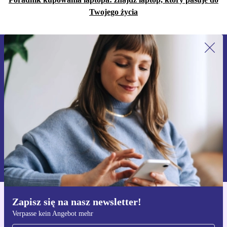
Twojego życia
Zapisz się na nasz newsletter!
Nie przegap żadnej oferty.
Zarejestruj się
Informacje na temat używania danych osobowych znajdują się w
naszej
Polityce prywatności
Zapisz się na nasz newsletter!
Pobierz aplikację refurbed
Verpasse kein Angebot mehr
Dla iOS i Android