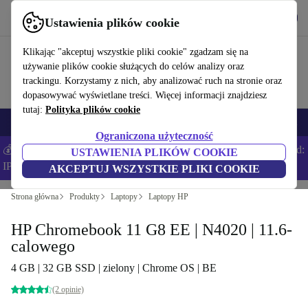
Pobierz aplikację
Pobierz
Ustawienia plików cookie
Korzystaj z refurbed szybko i łatwo
Klikając "akceptuj wszystkie pliki cookie" zgadzam się na
używanie plików cookie służących do celów analizy oraz
trackingu. Korzystamy z nich, aby analizować ruch na stronie oraz
dopasowywać wyświetlane treści. Więcej informacji znajdziesz
tutaj:
Polityka plików cookie
Smartfony
Laptopy
Tablety
Smartwatche
Akcesoria
Słuchawki
Ograniczona użyteczność
💰Zaoszczędź DODATKOWE 5% na wszystkich iPhone’ach – Kod:
USTAWIENIA PLIKÓW COOKIE
IPHONEDEAL –
Regulamin
AKCEPTUJ WSZYSTKIE PLIKI COOKIE
Strona główna
Produkty
Laptopy
Laptopy HP
HP Chromebook 11 G8 EE | N4020 | 11.6-
calowego
4 GB | 32 GB SSD | zielony | Chrome OS | BE
(2 opinie)