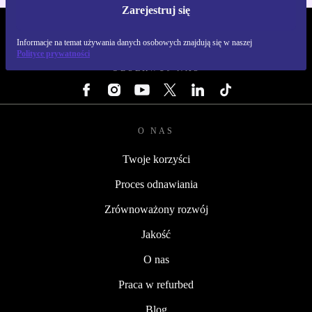
Zarejestruj się
REFURBED POLSKA - RETHINK NEW.
Informacje na temat używania danych osobowych znajdują się w naszej
Polityce prywatności
OBSERWUJ NAS
O NAS
Twoje korzyści
Proces odnawiania
Zrównoważony rozwój
Jakość
O nas
Praca w refurbed
Blog