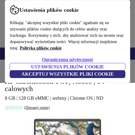
Pobierz aplikację
Pobierz
Ustawienia plików cookie
Korzystaj z refurbed szybko i łatwo
Klikając "akceptuj wszystkie pliki cookie" zgadzam się na
używanie plików cookie służących do celów analizy oraz
trackingu. Korzystamy z nich, aby analizować ruch na stronie oraz
dopasowywać wyświetlane treści. Więcej informacji znajdziesz
tutaj:
Polityka plików cookie
Smartfony
Laptopy
Tablety
Smartwatche
Akcesoria
Słuchawki
Ograniczona użyteczność
USTAWIENIA PLIKÓW COOKIE
Strona główna
Produkty
Laptopy
Laptopy HP
AKCEPTUJ WSZYSTKIE PLIKI COOKIE
HP Chromebook 14A | N5030 | 14-
calowych
8 GB | 128 GB eMMC | srebrny | Chrome OS | ND
(Zbieramy opinie)