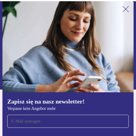
Zapisz się na nasz newsletter!
Nie przegap żadnej oferty.
Zarejestruj się
Informacje na temat używania danych osobowych znajdują się w
naszej
Polityce prywatności
Zapisz się na nasz newsletter!
Pobierz aplikację refurbed
Verpasse kein Angebot mehr
Dla iOS i Android