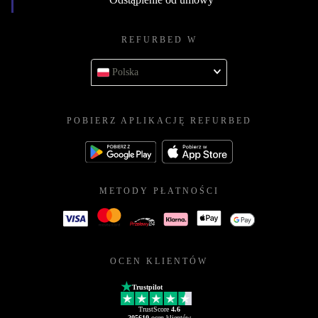
REFURBED W
Polska
POBIERZ APLIKACJĘ REFURBED
METODY PŁATNOŚCI
OCEN KLIENTÓW
Trustpilot
TrustScore
4.6
205610
ocen klientów