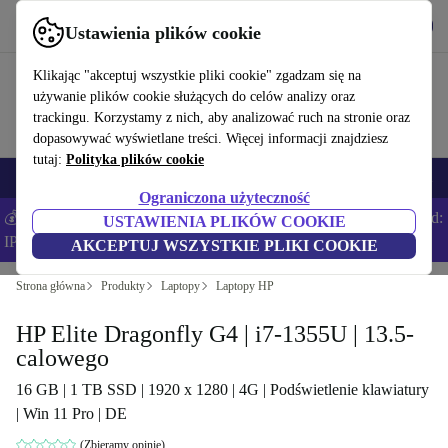
Pobierz aplikację
Pobierz
Ustawienia plików cookie
Korzystaj z refurbed szybko i łatwo
Klikając "akceptuj wszystkie pliki cookie" zgadzam się na
używanie plików cookie służących do celów analizy oraz
trackingu. Korzystamy z nich, aby analizować ruch na stronie oraz
dopasowywać wyświetlane treści. Więcej informacji znajdziesz
tutaj:
Polityka plików cookie
Smartfony
Laptopy
Tablety
Smartwatche
Akcesoria
Słuchawki
Ograniczona użyteczność
💰Zaoszczędź DODATKOWE 5% na wszystkich iPhone’ach – Kod:
USTAWIENIA PLIKÓW COOKIE
IPHONEDEAL –
Regulamin
AKCEPTUJ WSZYSTKIE PLIKI COOKIE
Strona główna
Produkty
Laptopy
Laptopy HP
HP Elite Dragonfly G4 | i7-1355U | 13.5-
calowego
16 GB | 1 TB SSD | 1920 x 1280 | 4G | Podświetlenie klawiatury
| Win 11 Pro | DE
(Zbieramy opinie)