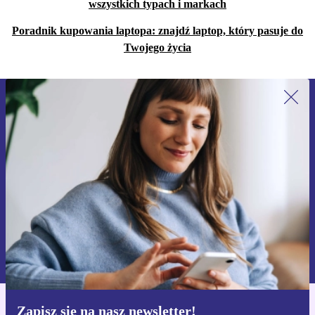
wszystkich typach i markach
Poradnik kupowania laptopa: znajdź laptop, który pasuje do
Twojego życia
Zapisz się na nasz newsletter!
Nie przegap żadnej oferty.
Zarejestruj się
Informacje na temat używania danych osobowych znajdują się w
naszej
Polityce prywatności
Zapisz się na nasz newsletter!
Pobierz aplikację refurbed