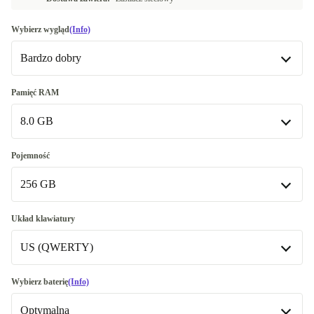
Wybierz wygląd
(Info)
Bardzo dobry
Bardzo dobry
Pamięć RAM
8.0 GB
Doskonały
+1,00 zł
8.0 GB
Pojemność
256 GB
16.0 GB
+363,53 zł
Dostępne w innych wariantach
256 GB
Układ klawiatury
32.0 GB
+917,12 zł
Dostępne w innych wariantach
US (QWERTY)
500 GB
+611,89 zł
US (QWERTY)
Wybierz baterię
(Info)
512 GB
+736,59 zł
Dostępne w innych wariantach
Optymalna