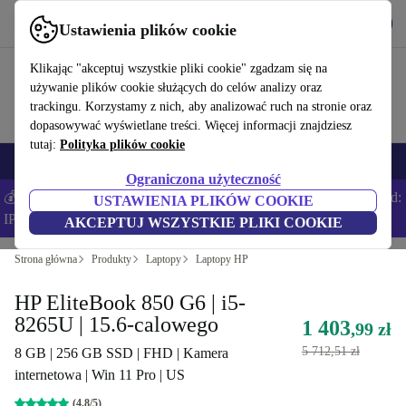
Pobierz aplikację
Pobierz
Ustawienia plików cookie
Korzystaj z refurbed szybko i łatwo
Klikając "akceptuj wszystkie pliki cookie" zgadzam się na
używanie plików cookie służących do celów analizy oraz
trackingu. Korzystamy z nich, aby analizować ruch na stronie oraz
dopasowywać wyświetlane treści. Więcej informacji znajdziesz
tutaj:
Polityka plików cookie
Smartfony
Laptopy
Tablety
Smartwatche
Akcesoria
Słuchawki
Ograniczona użyteczność
💰Zaoszczędź DODATKOWE 5% na wszystkich iPhone’ach – Kod:
USTAWIENIA PLIKÓW COOKIE
IPHONEDEAL –
Regulamin
AKCEPTUJ WSZYSTKIE PLIKI COOKIE
Strona główna
Produkty
Laptopy
Laptopy HP
HP EliteBook 850 G6 | i5-
8265U | 15.6-calowego
1 403
,99 zł
5 712,51 zł
8 GB | 256 GB SSD | FHD | Kamera
internetowa | Win 11 Pro | US
(4,8/5)