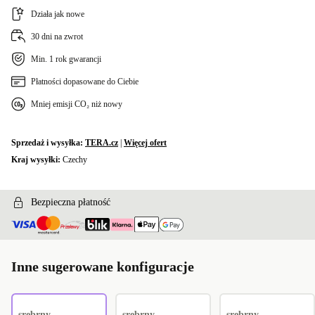
Działa jak nowe
30 dni na zwrot
Min. 1 rok gwarancji
Płatności dopasowane do Ciebie
Mniej emisji CO₂ niż nowy
Sprzedaż i wysyłka:
TERA.cz
|
Więcej ofert
Kraj wysyłki:
Czechy
Bezpieczna płatność
Inne sugerowane konfiguracje
srebrny
srebrny
srebrny