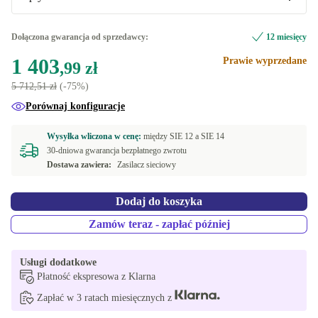
1000 GB
DE (QWERTZ)
+783,87 zł
+616,24 zł
Optymalna
Dołączona gwarancja od sprzedawcy:
12 miesięcy
FR (AZERTY)
+891,28 zł
1 403
Prawie wyprzedane
Nowa
+239,18 zł
,99 zł
5 712,51 zł
(-75%)
Porównaj konfiguracje
Wysyłka wliczona w cenę:
między
SIE 12 a
SIE 14
30-dniowa gwarancja bezpłatnego zwrotu
Dostawa zawiera:
Zasilacz sieciowy
Dodaj do koszyka
Zamów teraz - zapłać później
Usługi dodatkowe
Płatność ekspresowa z Klarna
Zapłać w 3 ratach miesięcznych z