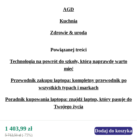
AGD
Kuchnia
Zdrowie & uroda
Powiązanej treści
Technologia na powrót do szkoły, którą naprawdę warto
mieć
Przewodnik zakupu laptopa: kompletny przewodnik po
wszystkich typach i markach
Poradnik kupowania laptopa: znajdź laptop, który pasuje do
Twojego życia
1 403,99 zł
Dodaj do koszyka
5 712,51 zł
(-75%)