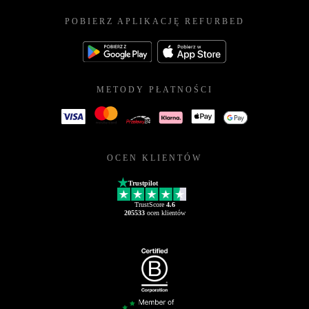
POBIERZ APLIKACJĘ REFURBED
METODY PŁATNOŚCI
OCEN KLIENTÓW
Trustpilot
TrustScore
4.6
205533
ocen klientów