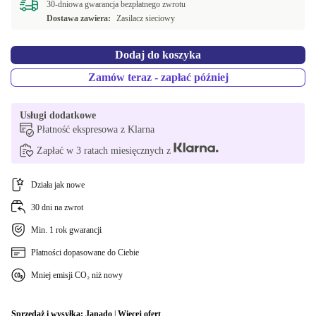
30-dniowa gwarancja bezpłatnego zwrotu
Dostawa zawiera:
Zasilacz sieciowy
Dodaj do koszyka
Zamów teraz - zapłać później
Usługi dodatkowe
Płatność ekspresowa z Klarna
Zapłać w 3 ratach miesięcznych z
Działa jak nowe
30 dni na zwrot
Min. 1 rok gwarancji
Płatności dopasowane do Ciebie
Mniej emisji CO₂ niż nowy
Sprzedaż i wysyłka:
Janado
|
Więcej ofert