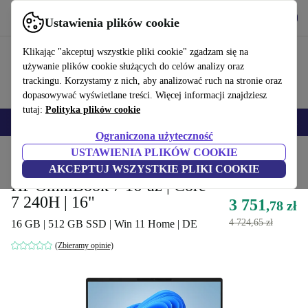
Pobierz aplikację
Pobierz
Ustawienia plików cookie
Korzystaj z refurbed szybko i łatwo
Klikając "akceptuj wszystkie pliki cookie" zgadzam się na
używanie plików cookie służących do celów analizy oraz
trackingu. Korzystamy z nich, aby analizować ruch na stronie oraz
dopasowywać wyświetlane treści. Więcej informacji znajdziesz
tutaj:
Polityka plików cookie
Smartfony
Laptopy
Tablety
Smartwatche
Akcesoria
Słuchawki
Ograniczona użyteczność
USTAWIENIA PLIKÓW COOKIE
Strona główna
Produkty
Laptopy
Laptopy HP
AKCEPTUJ WSZYSTKIE PLIKI COOKIE
HP OmniBook 7 16-az | Core
7 240H | 16"
3 751
,78 zł
4 724,65 zł
16 GB | 512 GB SSD | Win 11 Home | DE
(Zbieramy opinie)