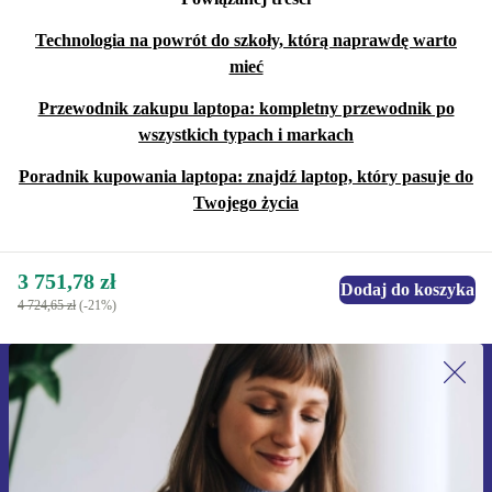
Technologia na powrót do szkoły, którą naprawdę warto
mieć
Przewodnik zakupu laptopa: kompletny przewodnik po
wszystkich typach i markach
Poradnik kupowania laptopa: znajdź laptop, który pasuje do
Twojego życia
3 751,78 zł
Dodaj do koszyka
4 724,65 zł
(-21%)
Zapisz się na nasz newsletter!
Nie przegap żadnej oferty.