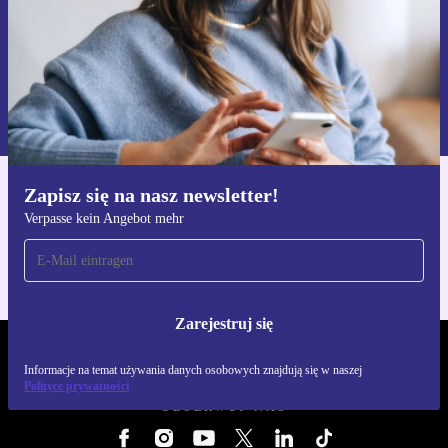
Zarejestruj się
Informacje na temat używania danych osobowych znajdują się w
naszej
Polityce prywatności
Zapisz się na nasz newsletter!
Pobierz aplikację refurbed
Verpasse kein Angebot mehr
Dla iOS i Android
Zarejestruj się
REFURBED POLSKA - RETHINK NEW.
Informacje na temat używania danych osobowych znajdują się w naszej
Polityce prywatności
OBSERWUJ NAS