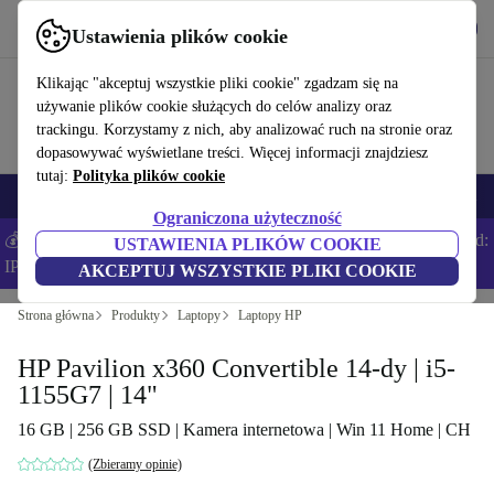
Pobierz aplikację
Pobierz
Ustawienia plików cookie
Korzystaj z refurbed szybko i łatwo
Klikając "akceptuj wszystkie pliki cookie" zgadzam się na
używanie plików cookie służących do celów analizy oraz
trackingu. Korzystamy z nich, aby analizować ruch na stronie oraz
dopasowywać wyświetlane treści. Więcej informacji znajdziesz
tutaj:
Polityka plików cookie
Smartfony
Laptopy
Tablety
Smartwatche
Akcesoria
Słuchawki
Ograniczona użyteczność
💰Zaoszczędź DODATKOWE 5% na wszystkich iPhone’ach – Kod:
USTAWIENIA PLIKÓW COOKIE
IPHONEDEAL –
Regulamin
AKCEPTUJ WSZYSTKIE PLIKI COOKIE
Strona główna
Produkty
Laptopy
Laptopy HP
HP Pavilion x360 Convertible 14-dy | i5-
1155G7 | 14"
16 GB | 256 GB SSD | Kamera internetowa | Win 11 Home | CH
(Zbieramy opinie)