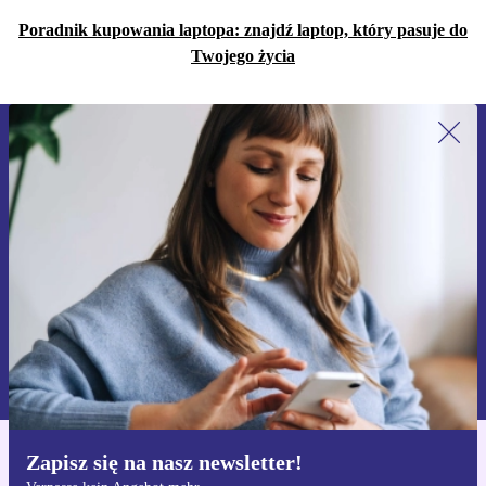
Poradnik kupowania laptopa: znajdź laptop, który pasuje do
Twojego życia
Zapisz się na nasz newsletter!
Nie przegap żadnej oferty.
Zarejestruj się
Informacje na temat używania danych osobowych znajdują się w
naszej
Polityce prywatności
Zapisz się na nasz newsletter!
Pobierz aplikację refurbed