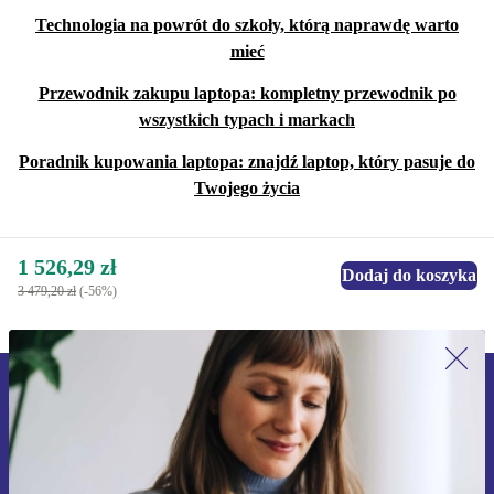
Technologia na powrót do szkoły, którą naprawdę warto
mieć
Przewodnik zakupu laptopa: kompletny przewodnik po
wszystkich typach i markach
Poradnik kupowania laptopa: znajdź laptop, który pasuje do
Twojego życia
1 526,29 zł
Dodaj do koszyka
3 479,20 zł
(-56%)
Zapisz się na nasz newsletter!
Nie przegap żadnej oferty.