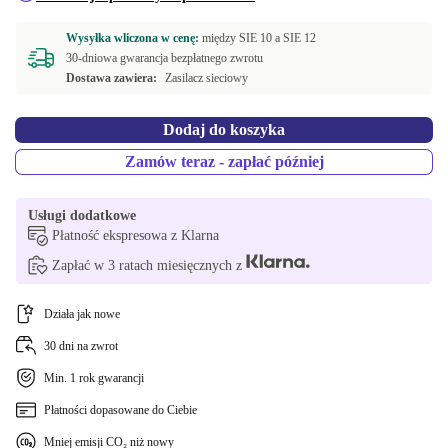
Wysyłka wliczona w cenę:
między
SIE 10 a
SIE 12
30-dniowa gwarancja bezpłatnego zwrotu
Dostawa zawiera:
Zasilacz sieciowy
Dodaj do koszyka
Zamów teraz - zapłać później
Usługi dodatkowe
Płatność ekspresowa z Klarna
Zapłać w 3 ratach miesięcznych z
Działa jak nowe
30 dni na zwrot
Min. 1 rok gwarancji
Płatności dopasowane do Ciebie
Mniej emisji CO₂ niż nowy