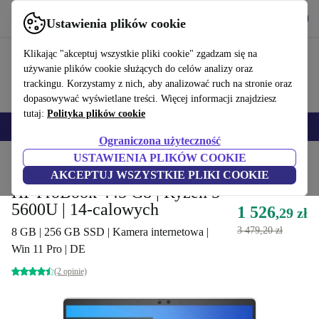
Pobierz aplikację
Pobierz
Ustawienia plików cookie
Korzystaj z refurbed szybko i łatwo
Klikając "akceptuj wszystkie pliki cookie" zgadzam się na
używanie plików cookie służących do celów analizy oraz
trackingu. Korzystamy z nich, aby analizować ruch na stronie oraz
dopasowywać wyświetlane treści. Więcej informacji znajdziesz
tutaj:
Polityka plików cookie
Smartfony
Laptopy
Tablety
Smartwatche
Akcesoria
Słuchawki
Ograniczona użyteczność
USTAWIENIA PLIKÓW COOKIE
Strona główna
Produkty
Laptopy
Laptopy HP
AKCEPTUJ WSZYSTKIE PLIKI COOKIE
HP ProBook 445 G8 | Ryzen 5
5600U | 14-calowych
1 526
,29 zł
3 479,20 zł
8 GB | 256 GB SSD | Kamera internetowa |
Win 11 Pro | DE
(2 opinie)