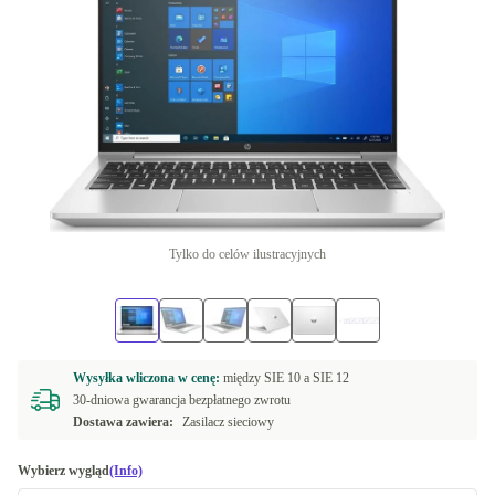
Tylko do celów ilustracyjnych
Wysyłka wliczona w cenę:
między
SIE 10 a
SIE 12
30-dniowa gwarancja bezpłatnego zwrotu
Dostawa zawiera:
Zasilacz sieciowy
Wybierz wygląd
(Info)