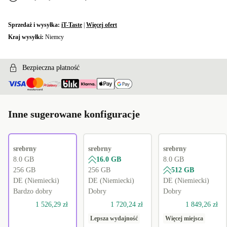
Sprzedaż i wysyłka:
iT-Taste
|
Więcej ofert
Kraj wysyłki:
Niemcy
Bezpieczna płatność
Inne sugerowane konfiguracje
srebrny
srebrny
srebrny
8.0 GB
16.0 GB
8.0 GB
256 GB
256 GB
512 GB
DE (Niemiecki)
DE (Niemiecki)
DE (Niemiecki)
Bardzo dobry
Dobry
Dobry
1 526,29 zł
1 720,24 zł
1 849,26 zł
Lepsza wydajność
Więcej miejsca