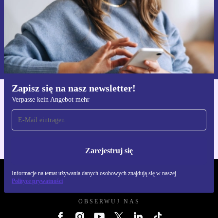
Zarejestruj się
Informacje na temat używania danych osobowych znajdują się w
naszej
Polityce prywatności
Zapisz się na nasz newsletter!
Verpasse kein Angebot mehr
Pobierz aplikację refurbed
Dla iOS i Android
Zarejestruj się
Informacje na temat używania danych osobowych znajdują się w naszej
REFURBED POLSKA - RETHINK NEW.
Polityce prywatności
OBSERWUJ NAS