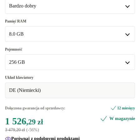
Bardzo dobry
Bardzo dobry
Pamięć RAM
8.0 GB
Doskonały
+236,96 zł
8.0 GB
Pojemność
256 GB
16.0 GB
+236,96 zł
32.0 GB
256 GB
+451,99 zł
Układ klawiatury
DE (Niemiecki)
64.0 GB
512 GB
+2 301,25 zł
+365,98 zł
1000 GB
+645,52 zł
Dołączona gwarancja od sprzedawcy:
12 miesięcy
1 526
W magazynie
2000 GB
+1 011,07 zł
,29 zł
3 479,20 zł
(-56%)
Porównaj z podobnymi produktami