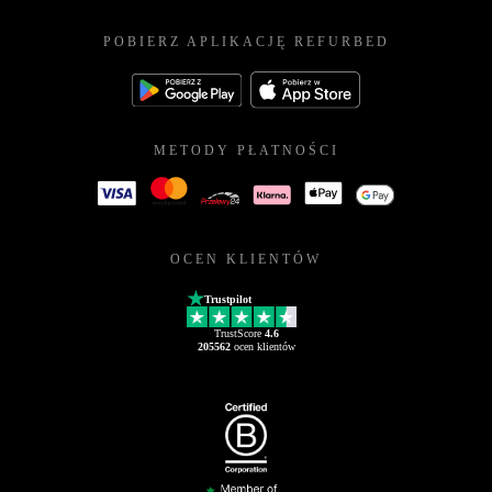
POBIERZ APLIKACJĘ REFURBED
METODY PŁATNOŚCI
OCEN KLIENTÓW
Trustpilot
TrustScore
4.6
205562
ocen klientów