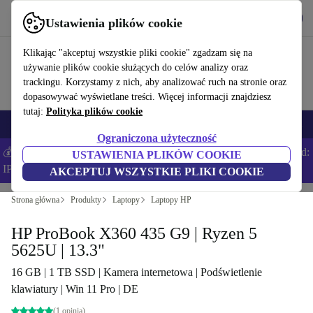
Pobierz aplikację
Pobierz
Ustawienia plików cookie
Korzystaj z refurbed szybko i łatwo
Klikając "akceptuj wszystkie pliki cookie" zgadzam się na
używanie plików cookie służących do celów analizy oraz
trackingu. Korzystamy z nich, aby analizować ruch na stronie oraz
dopasowywać wyświetlane treści. Więcej informacji znajdziesz
tutaj:
Polityka plików cookie
Smartfony
Laptopy
Tablety
Smartwatche
Akcesoria
Słuchawki
Ograniczona użyteczność
💰Zaoszczędź DODATKOWE 5% na wszystkich iPhone’ach – Kod:
USTAWIENIA PLIKÓW COOKIE
IPHONEDEAL –
Regulamin
AKCEPTUJ WSZYSTKIE PLIKI COOKIE
Strona główna
Produkty
Laptopy
Laptopy HP
HP ProBook X360 435 G9 | Ryzen 5
5625U | 13.3"
16 GB | 1 TB SSD | Kamera internetowa | Podświetlenie
klawiatury | Win 11 Pro | DE
(1 opinia)