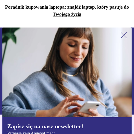
Poradnik kupowania laptopa: znajdź laptop, który pasuje do
Twojego życia
Zapisz się na nasz newsletter!
Nie przegap żadnej oferty.
Zarejestruj się
Informacje na temat używania danych osobowych znajdują się w
naszej
Polityce prywatności
Zapisz się na nasz newsletter!
Pobierz aplikację refurbed
Verpasse kein Angebot mehr