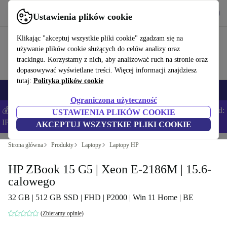
Pobierz aplikację
Pobierz
Ustawienia plików cookie
Korzystaj z refurbed szybko i łatwo
Klikając "akceptuj wszystkie pliki cookie" zgadzam się na
używanie plików cookie służących do celów analizy oraz
trackingu. Korzystamy z nich, aby analizować ruch na stronie oraz
dopasowywać wyświetlane treści. Więcej informacji znajdziesz
tutaj:
Polityka plików cookie
Smartfony
Laptopy
Tablety
Smartwatche
Akcesoria
Słuchawki
Ograniczona użyteczność
💰Zaoszczędź DODATKOWE 5% na wszystkich iPhone’ach – Kod:
USTAWIENIA PLIKÓW COOKIE
IPHONEDEAL –
Regulamin
AKCEPTUJ WSZYSTKIE PLIKI COOKIE
Strona główna
Produkty
Laptopy
Laptopy HP
HP ZBook 15 G5 | Xeon E-2186M | 15.6-
calowego
32 GB | 512 GB SSD | FHD | P2000 | Win 11 Home | BE
(Zbieramy opinie)