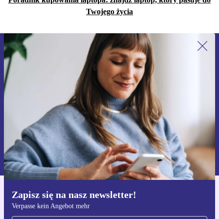
Twojego życia
Zapisz się na nasz newsletter!
Nie przegap żadnej oferty.
Zarejestruj się
Informacje na temat używania danych osobowych znajdują się w
naszej
Polityce prywatności
Zapisz się na nasz newsletter!
Pobierz aplikację refurbed
Verpasse kein Angebot mehr
Dla iOS i Android