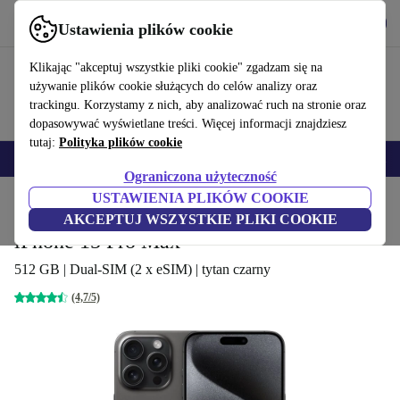
Pobierz aplikację
Pobierz
Ustawienia plików cookie
Korzystaj z refurbed szybko i łatwo
Klikając "akceptuj wszystkie pliki cookie" zgadzam się na
używanie plików cookie służących do celów analizy oraz
trackingu. Korzystamy z nich, aby analizować ruch na stronie oraz
dopasowywać wyświetlane treści. Więcej informacji znajdziesz
tutaj:
Polityka plików cookie
Smartfony
Laptopy
Tablety
Smartwatche
Akcesoria
Słuchawki
Ograniczona użyteczność
USTAWIENIA PLIKÓW COOKIE
Strona główna
Produkty
Telefony i smartfony
iPhony
AKCEPTUJ WSZYSTKIE PLIKI COOKIE
iPhone 15 Pro Max
512 GB | Dual-SIM (2 x eSIM) | tytan czarny
(4,7/5)