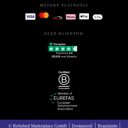
METODY PŁATNOŚCI
OCEN KLIENTÓW
Trustpilot
TrustScore
4.6
205410
ocen klientów
© Refurbed Marketplace GmbH
Dostępność
Regulamin