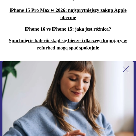
iPhone 15 Pro Max w 2026: najsprytniejszy zakup Apple
obecnie
iPhone 16 vs iPhone 15: jaka jest różnica?
Spuchnięcie baterii: skąd się bierze i dlaczego kupujący w
refurbed mogą spać spokojnie
Zapisz się na nasz newsletter!
Nie przegap żadnej oferty.
Zarejestruj się
Informacje na temat używania danych osobowych znajdują się w