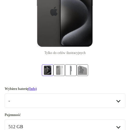
Tylko do celów ilustracyjnych
Wybierz baterię
(Info)
-
-
Pojemność
Dostępne w innych wariantach
512 GB