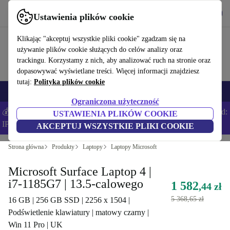
Pobierz aplikację
Pobierz
Ustawienia plików cookie
Korzystaj z refurbed szybko i łatwo
Klikając "akceptuj wszystkie pliki cookie" zgadzam się na
używanie plików cookie służących do celów analizy oraz
trackingu. Korzystamy z nich, aby analizować ruch na stronie oraz
dopasowywać wyświetlane treści. Więcej informacji znajdziesz
tutaj:
Polityka plików cookie
Smartfony
Laptopy
Tablety
Smartwatche
Akcesoria
Słuchawki
Ograniczona użyteczność
💰Zaoszczędź DODATKOWE 5% na wszystkich iPhone’ach – Kod:
USTAWIENIA PLIKÓW COOKIE
IPHONEDEAL –
Regulamin
AKCEPTUJ WSZYSTKIE PLIKI COOKIE
Strona główna
Produkty
Laptopy
Laptopy Microsoft
Microsoft Surface Laptop 4 |
i7-1185G7 | 13.5-calowego
1 582
,44 zł
5 368,65 zł
16 GB | 256 GB SSD | 2256 x 1504 |
Podświetlenie klawiatury | matowy czarny |
Win 11 Pro | UK