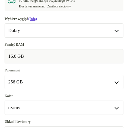
30-dniowa gwarancja bezpłatnego zwrotu
Dostawa zawiera:
Zasilacz sieciowy
Wybierz wygląd
(Info)
Dobry
Dobry
Pamięć RAM
16.0 GB
Bardzo dobry
+624,16 zł
Doskonały
+837,11 zł
Pojemność
256 GB
256 GB
Kolor
Dostępne w innych wariantach
czarny
512 GB
+1 483,96 zł
czarny
Układ klawiatury