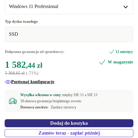
Dostępne w innych wariantach
Windows 11 Professional
ND (QWERTY)
+38,04 zł
Windows 11 Professional
Typ dysku twardego
DE (QWERTZ)
+252,96 zł
Dostępne w innych wariantach
SSD
BE (AZERTY)
Windows 11 Home
+252,96 zł
+38,04 zł
Dołączona gwarancja od sprzedawcy:
12 miesięcy
FI (QWERTY)
+287,55 zł
1 582
W magazynie
,44 zł
US (QWERTY)
+287,55 zł
5 368,65 zł
(-71%)
Porównaj konfiguracje
PT (QWERTY)
+397,55 zł
Wysyłka wliczona w cenę:
między
SIE 11 a
SIE 13
CZ (QWERTZ)
+563,30 zł
30-dniowa gwarancja bezpłatnego zwrotu
Dostawa zawiera:
Zasilacz sieciowy
Dodaj do koszyka
Zamów teraz - zapłać później