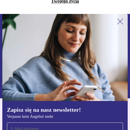
Twojego życia
Zapisz się na nasz newsletter!
Nie przegap żadnej oferty.
Zarejestruj się
Informacje na temat używania danych osobowych znajdują się w
naszej
Polityce prywatności
Zapisz się na nasz newsletter!
Pobierz aplikację refurbed
Verpasse kein Angebot mehr
Dla iOS i Android