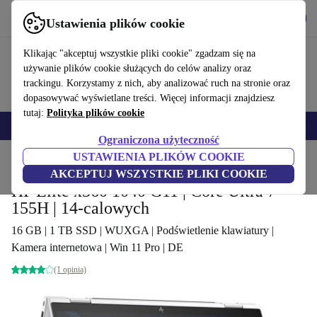
Pobierz aplikację
Pobierz
Ustawienia plików cookie
Korzystaj z refurbed szybko i łatwo
Klikając "akceptuj wszystkie pliki cookie" zgadzam się na
używanie plików cookie służących do celów analizy oraz
trackingu. Korzystamy z nich, aby analizować ruch na stronie oraz
dopasowywać wyświetlane treści. Więcej informacji znajdziesz
tutaj:
Polityka plików cookie
Smartfony
Laptopy
Tablety
Smartwatche
Akcesoria
Słuchawki
Ograniczona użyteczność
USTAWIENIA PLIKÓW COOKIE
Strona główna
Produkty
Laptopy
Laptopy HP
AKCEPTUJ WSZYSTKIE PLIKI COOKIE
HP Elite x360 1040 G11 | Core Ultra 7
155H | 14-calowych
16 GB | 1 TB SSD | WUXGA | Podświetlenie klawiatury |
Kamera internetowa | Win 11 Pro | DE
(1 opinia)